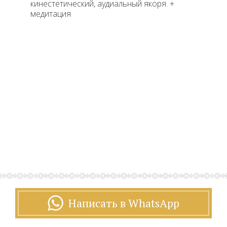
кинестетический, аудиальный якоря. +
медитаци
я
Написать в WhatsApp