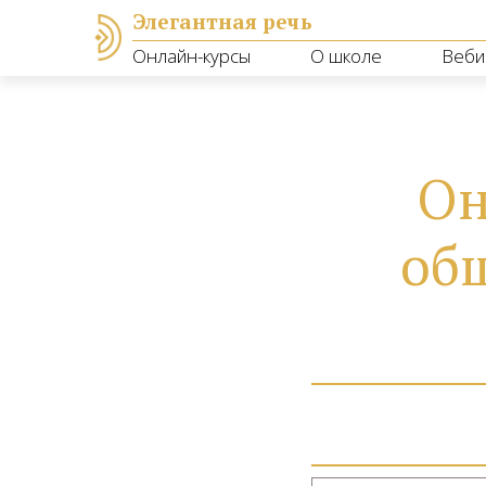
Элегантная речь
Онлайн-курсы
О школе
Веби
Он
об